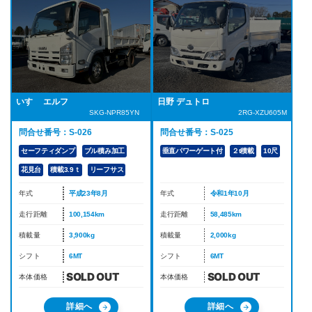
日野 デュトロ
いすゞ エルフ
2RG-XZU605M
SKG-NPR85YN
問合せ番号：S-025
問合せ番号：S-026
垂直パワーゲート付
２t積載
10尺
セーフティダンプ
ブル積み加工
花見台
積載3.9ｔ
リーフサス
年式
令和1年10月
年式
平成23年8月
走行距離
58,485km
走行距離
100,154km
積載量
2,000kg
積載量
3,900kg
シフト
6MT
シフト
6MT
本体価格
本体価格
詳細へ
詳細へ