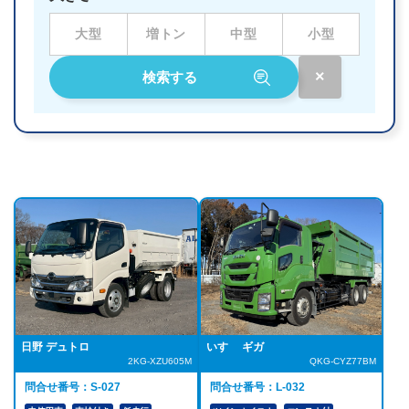
大型
増トン
中型
小型
いすゞ ギガ
日野 デュトロ
QKG-CYZ77BM
2KG-XZU605M
問合せ番号：L-032
問合せ番号：S-027