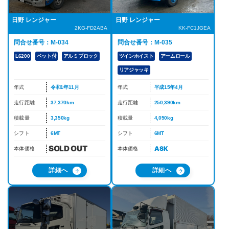
日野 レンジャー
日野 レンジャー
2KG-FD2ABA
KK-FC1JGEA
問合せ番号：M-034
問合せ番号：M-035
L6200
ベット付
アルミブロック
ツインホイスト
アームロール
リアジャッキ
年式
令和1年11月
年式
平成15年4月
走行距離
37,370km
走行距離
250,390km
積載量
3,350kg
積載量
4,050kg
シフト
6MT
シフト
6MT
ASK
本体価格
本体価格
詳細へ
詳細へ