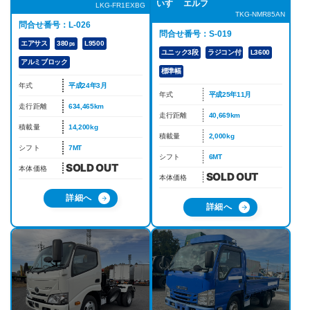
いすゞ エルフ
LKG-FR1EXBG
TKG-NMR85AN
問合せ番号：L-026
問合せ番号：S-019
エアサス
380㎰
L9500
ユニック3段
ラジコン付
L3600
アルミブロック
標準幅
年式
平成24年3月
年式
平成25年11月
走行距離
634,465km
走行距離
40,669km
積載量
14,200kg
積載量
2,000kg
シフト
7MT
シフト
6MT
本体価格
本体価格
詳細へ
詳細へ