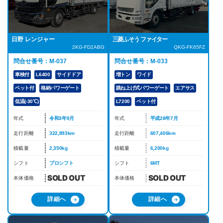
日野 レンジャー
三菱ふそう ファイター
2KG-FD2ABG
QKG-FK65FZ
問合せ番号：M-037
問合せ番号：M-033
車検付
L6400
サイドドア
増トン
ワイド
ベット付
格納パワーゲート
跳ね上げ式パワーゲート
エアサス
低温(-30℃)
L7200
ベット付
年式
令和3年9月
年式
平成28年7月
走行距離
322,893km
走行距離
607,406km
積載量
2,350kg
積載量
6,200kg
シフト
プロシフト
シフト
6MT
本体価格
本体価格
詳細へ
詳細へ