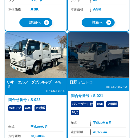
シフト
スムーサー
シフト
6MT
ASK
ASK
本体価格
本体価格
詳細へ
詳細へ
いすゞ エルフ ダブルキャブ ４Ｗ
日野 デュトロ
Ｄ
TKG-XZU675M
TRG-NJS85A
問合せ番号：S-021
問合せ番号：S-023
パワーゲート付
4WD
２t積載
Wキャブ
4WD
２t積載
10尺
年式
平成30年８月
年式
平成30年7月
走行距離
43,172km
走行距離
78,328km