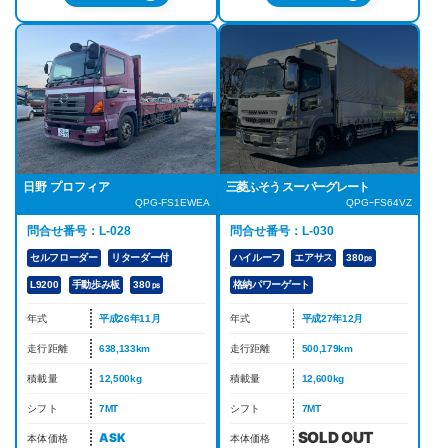
日野 プロフィア
三菱ふそう スーパーグレート
QPG-FS1EWEA
QPGｰFS64VZ
問合せ番号：L-028
問合せ番号：L-030
セルフローダー
リターダー付
ハイルーフ
エアサス
380㎰
L9200
手動歩み板
380㎰
格納パワーゲート
年式
平成26年11月
年式
平成27年12月
走行距離
638,133km
走行距離
500,179km
積載量
12,500kg
積載量
12,600kg
シフト
7MT
シフト
7MT
ASK
本体価格
本体価格