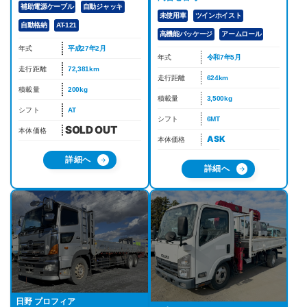
補助電源ケーブル
自動ジャッキ
未使用車
ツインホイスト
自動格納
AT-121
高機能パッケージ
アームロール
年式
平成27年2月
年式
令和7年5月
走行距離
72,381km
走行距離
624km
積載量
200kg
積載量
3,500kg
シフト
AT
シフト
6MT
本体価格
ASK
本体価格
詳細へ
詳細へ
日野 プロフィア