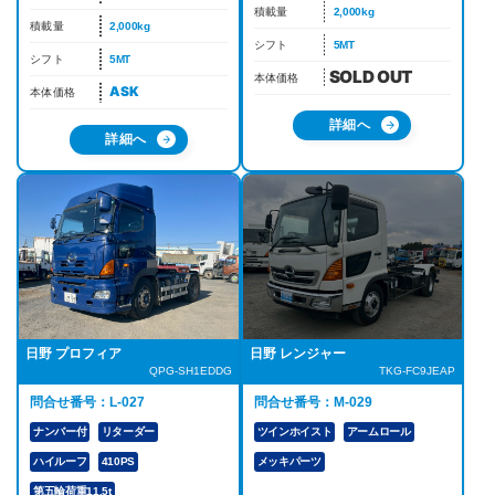
積載量
2,000kg
積載量
2,000kg
シフト
5MT
シフト
5MT
本体価格
ASK
本体価格
詳細へ
詳細へ
日野 プロフィア
日野 レンジャー
QPG-SH1EDDG
TKG-FC9JEAP
問合せ番号：L-027
問合せ番号：M-029
ナンバー付
リターダー
ツインホイスト
アームロール
ハイルーフ
410PS
メッキパーツ
第五輪荷重11.5t