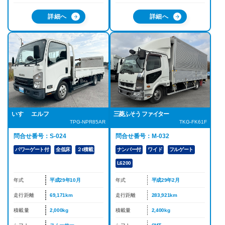
詳細へ
詳細へ
いすゞ エルフ
三菱ふそう ファイター
TPG-NPR85AR
TKG-FK61F
問合せ番号：S-024
問合せ番号：M-032
パワーゲート付
全低床
２t積載
ナンバー付
ワイド
フルゲート
L6200
年式
平成29年10月
年式
平成29年2月
走行距離
69,171km
走行距離
283,921km
積載量
2,000kg
積載量
2,400kg