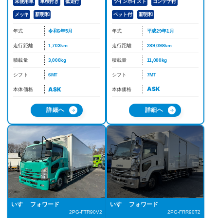
ツインホイスト
コンテナ付
未使用車
車検付き
低走行
ベット付
新明和
メッキ
新明和
年式
平成29年1月
年式
令和6年5月
走行距離
289,098km
走行距離
1,703km
積載量
11,000kg
積載量
3,000kg
シフト
7MT
シフト
6MT
ASK
ASK
本体価格
本体価格
詳細へ
詳細へ
いすゞ フォワード
いすゞ フォワード
2PG-FRR90T2
2PG-FTR90V2