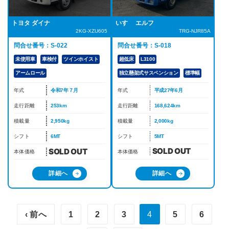
いすゞ エルフ
トヨタ ダイナ
TRG-NJR85A
2KG-XZU605
問合せ番号：S-018
問合せ番号：S-022
超低床
L3100
未使用車
車検付
ツインホイスト
独立懸架式サスペンション
標準幅
アームロール
年式
平成27年6月
年式
令和7年７月
走行距離
168,624km
走行距離
253km
積載量
2,000kg
積載量
2,950kg
シフト
5MT
シフト
6MT
本体価格
本体価格
詳細へ
詳細へ
‹ 前へ
1
2
3
4
5
6