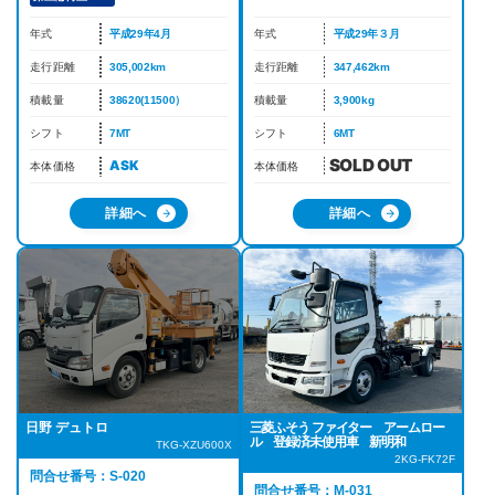
年式
平成29年4月
年式
平成29年３月
走行距離
305,002km
走行距離
347,462km
積載量
38620(11500）
積載量
3,900kg
シフト
7MT
シフト
6MT
ASK
本体価格
本体価格
詳細へ
詳細へ
日野 デュトロ
三菱ふそう ファイター アームロー
ル 登録済未使用車 新明和
TKG-XZU600X
2KG-FK72F
問合せ番号：S-020
問合せ番号：M-031