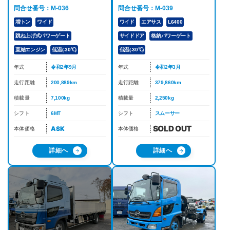
問合せ番号：M-039
問合せ番号：M-036
ワイド
エアサス
L6400
増トン
ワイド
サイドドア
格納パワーゲート
跳ね上げ式パワーゲート
低温(-30℃)
直結エンジン
低温(-30℃)
年式
令和2年3月
年式
令和2年9月
走行距離
379,860km
走行距離
200,889km
積載量
2,250kg
積載量
7,100kg
シフト
スムーサー
シフト
6MT
ASK
本体価格
本体価格
詳細へ
詳細へ