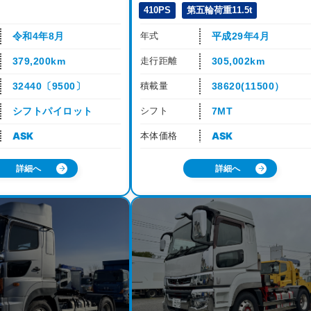
410PS
第五輪荷重11.5t
平成29年4月
令和4年8月
年式
305,002km
379,200km
走行距離
38620(11500）
32440〔9500〕
積載量
7MT
シフトパイロット
シフト
ASK
ASK
本体価格
詳細へ
詳細へ