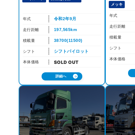
メッキ
年式
令和2年9月
年式
走行距離
197,565km
走行距離
積載量
38700(11500)
積載量
シフト
シフトパイロット
シフト
本体価格
本体価格
詳細へ