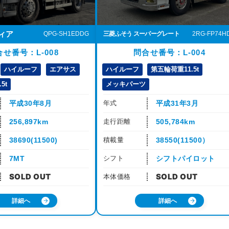
ィア
三菱ふそう スーパーグレート
2RG-FP74H
QPG-SH1EDDG
問合せ番号：L-004
せ番号：L-008
ハイルーフ
第五輪荷重11.5t
ハイルーフ
エアサス
メッキパーツ
5t
平成31年3月
平成30年8月
年式
505,784km
256,897km
走行距離
38550(11500）
38690(11500)
積載量
シフトパイロット
7MT
シフト
本体価格
詳細へ
詳細へ