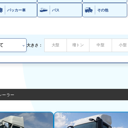
パッカー車
バス
その他
大きさ：
大型
増トン
中型
小型
レーラー