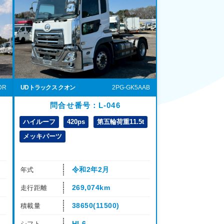
UDトラックス クオン
2PG-GK5AAB
DR
問合せ番号：L-046
ハイルーフ
420ps
第五輪荷重11.5t
メッキパーツ
令和2年2月
年式
269,074km
走行距離
38650(11500)
積載量
HL6
シフト