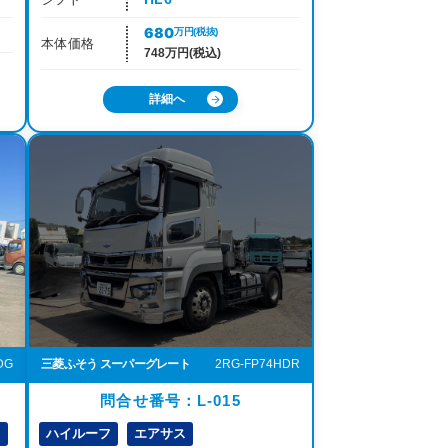
680
万円
(税抜)
本体価格
748万円(税込)
詳細へ
DG
三菱ふそう スーパーグレート
2RG-FP74HDR
問合せ番号：L-015
フ
ハイルーフ
エアサス