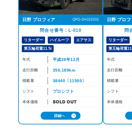
日野 プロフィア
日野 プロフ
QPG-SH1EDDG
問合せ番号：L-010
問合
リターダー
ハイルーフ
エアサス
リターダー
第五輪荷重11.5t
第五輪荷重11.
平成28年12月
年式
年式
350,189km
走行距離
走行距離
38440〔11500〕
積載量
積載量
プロシフト
シフト
シフト
本体価格
本体価格
詳細へ