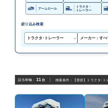
トラクタ・
アームロール
トレーラー
絞り込み検索
11
台
該当車輛：
検索条件：
【形状】トラクタ･ト