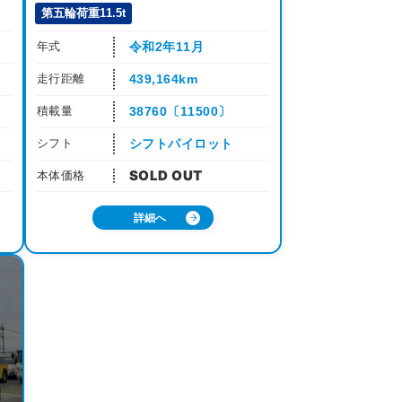
第五輪荷重11.5t
令和2年11月
年式
439,164km
走行距離
38760〔11500〕
積載量
シフトパイロット
シフト
本体価格
詳細へ