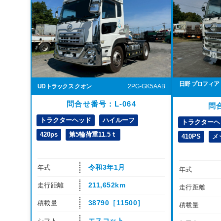
日野 プロフィア
UDトラックス クオン
2PG-GK5AAB
問合せ番号：L-064
問合
トラクターヘッド
ハイルーフ
トラクターヘ
420ps
第5輪荷重11.5ｔ
410PS
メ
令和3年1月
年式
年式
211,652km
走行距離
走行距離
38790［11500］
積載量
積載量
エスコット
シフト