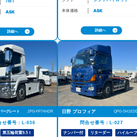
7MT
ASK
本体価格
ASK
詳細へ
詳細へ
日野 プロフィア
QPG-SH1ED
ーパーグレート
2PG-FP74HDR
問合せ番号：L-027
せ番号：L-036
ナンバー付
リターダー
ハイルー
第五輪荷重9.5ｔ