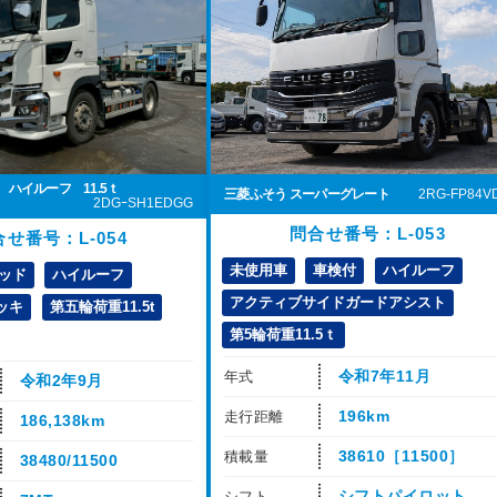
 ハイルーフ 11.5ｔ
三菱ふそう スーパーグレート
2RG-FP84V
2DGｰSH1EDGG
問合せ番号：L-053
せ番号：L-054
未使用車
車検付
ハイルーフ
ッド
ハイルーフ
アクティブサイドガードアシスト
ッキ
第五輪荷重11.5t
第5輪荷重11.5ｔ
令和7年11月
年式
令和2年9月
196km
走行距離
186,138km
38610［11500］
積載量
38480/11500
シフトパイロット
シフト