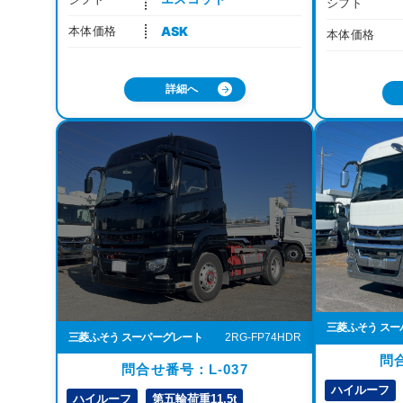
シフト
ASK
本体価格
本体価格
詳細へ
三菱ふそう ス
三菱ふそう スーパーグレート
2RG-FP74HDR
問合
問合せ番号：L-037
ハイルーフ
ハイルーフ
第五輪荷重11.5t