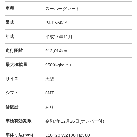
車種
スーパーグレート
型式
PJ-FV50JY
年式
平成17年11月
走行距離
912,014km
最大積載量
9500kgkg
※1
サイズ
大型
シフト
6MT
修復歴
あり
車検有効期限
令和7年12月26日(ナンバー付)
車体寸法(mm)
L10420 W2490 H2980