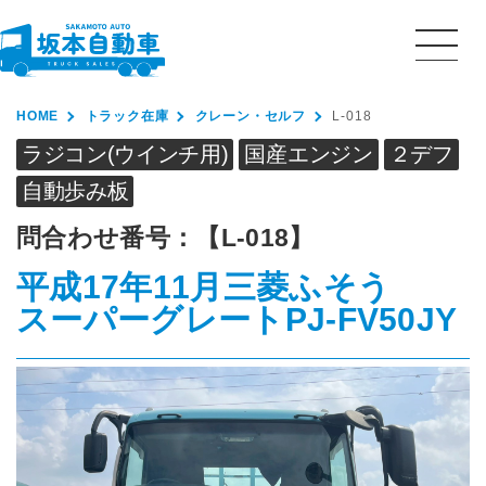
HOME
トラック在庫
クレーン・セルフ
L-018
ラジコン(ウインチ用)
国産エンジン
２デフ
自動歩み板
問合わせ番号：
【L-018】
平成17年11月
三菱ふそう
スーパーグレート
PJ-FV50JY