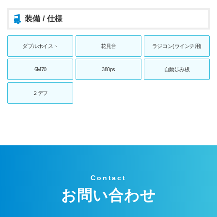
装備 / 仕様
ダブルホイスト
花見台
ラジコン(ウインチ用)
6M70
380ps
自動歩み板
２デフ
Contact
お問い合わせ