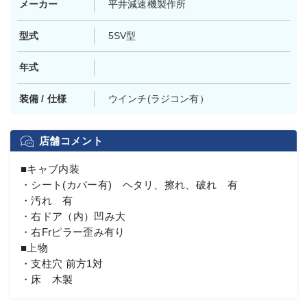
メーカー
平井減速機製作所
型式
5SV型
年式
装備 / 仕様
ウインチ(ラジコン有）
店舗コメント
■キャブ内装
・シート(カバー有) ヘタリ、擦れ、破れ 有
・汚れ 有
・右ドア（内）凹み大
・右Frピラー歪み有り
■上物
・支柱穴 前方1対
・床 木製