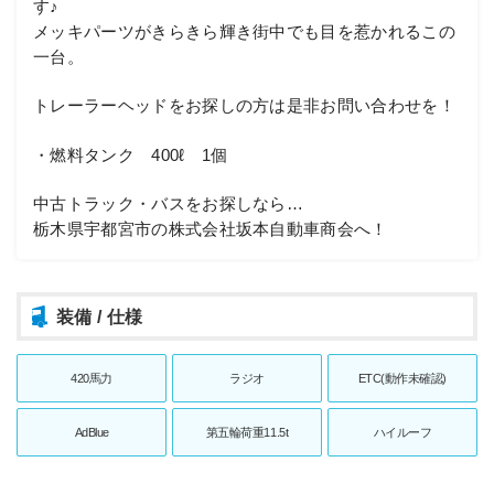
す♪
メッキパーツがきらきら輝き街中でも目を惹かれるこの
一台。
トレーラーヘッドをお探しの方は是非お問い合わせを！
・燃料タンク 400ℓ 1個
中古トラック・バスをお探しなら…
栃木県宇都宮市の株式会社坂本自動車商会へ！
装備 / 仕様
420馬力
ラジオ
ETC(動作未確認)
AdBlue
第五輪荷重11.5t
ハイルーフ