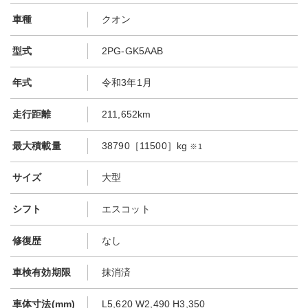
車種
クオン
型式
2PG-GK5AAB
年式
令和3年1月
走行距離
211,652km
最大積載量
38790［11500］kg
※1
サイズ
大型
シフト
エスコット
修復歴
なし
車検有効期限
抹消済
車体寸法(mm)
L5,620 W2,490 H3,350