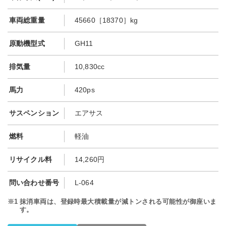
車両総重量
45660［18370］kg
原動機型式
GH11
排気量
10,830cc
馬力
420ps
サスペンション
エアサス
燃料
軽油
リサイクル料
14,260円
問い合わせ番号
L-064
※1
抹消車両は、登録時最大積載量が減トンされる可能性が御座いま
す。