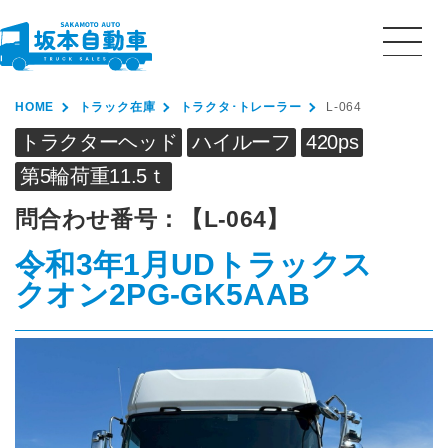
HOME
トラック在庫
トラクタ･トレーラー
L-064
トラクターヘッド
ハイルーフ
420ps
第5輪荷重11.5ｔ
問合わせ番号：
【L-064】
令和3年1月
UDトラックス
クオン
2PG-GK5AAB