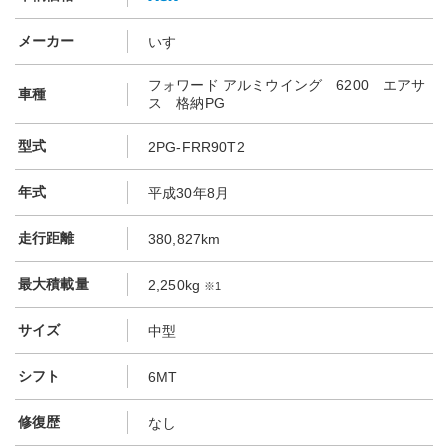
メーカー
いすゞ
フォワード アルミウイング 6200 エアサ
車種
ス 格納PG
型式
2PG-FRR90T2
年式
平成30年8月
走行距離
380,827km
最大積載量
2,250kg
※1
サイズ
中型
シフト
6MT
修復歴
なし