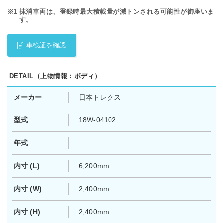
※1
抹消車両は、登録時最大積載量が減トンされる可能性が御座いま
す。
車検証を確認
DETAIL（上物情報：ボディ）
メーカー
日本トレクス
型式
18W-04102
年式
内寸 (L)
6,200mm
内寸 (W)
2,400mm
内寸 (H)
2,400mm