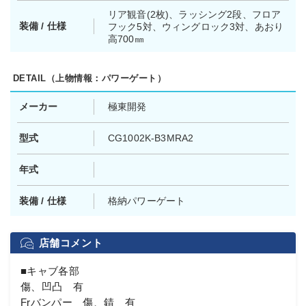
リア観音(2枚)、ラッシング2段、フロア
装備 / 仕様
フック5対、ウィングロック3対、あおり
高700㎜
DETAIL（上物情報：パワーゲート）
メーカー
極東開発
型式
CG1002K-B3MRA2
年式
装備 / 仕様
格納パワーゲート
店舗コメント
■キャブ各部
傷、凹凸 有
Frバンパー 傷、錆 有