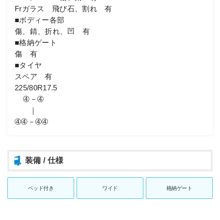
Frガラス 飛び石、割れ 有
■ボディー各部
傷、錆、折れ、凹 有
■格納ゲート
傷 有
■タイヤ
スペア 有
225/80R17.5
➃－➃
｜
➃➃－➃➃
装備 / 仕様
ベッド付き
ワイド
格納ゲート