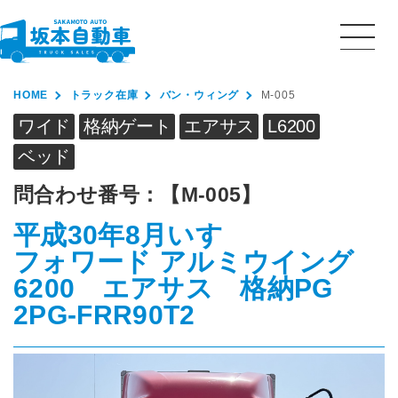
HOME
トラック在庫
バン・ウィング
M-005
ワイド
格納ゲート
エアサス
L6200
ベッド
問合わせ番号：
【M-005】
平成30年8月
いすゞ
フォワード アルミウイング
6200 エアサス 格納PG
2PG-FRR90T2