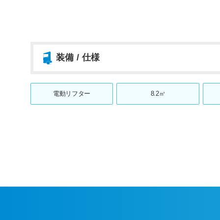
装備 / 仕様
電動リフター
8.2㎥