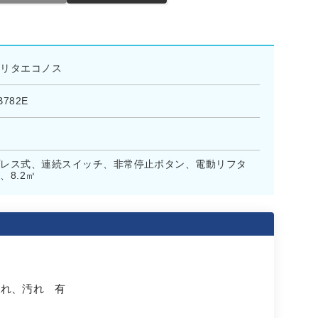
モリタエコノス
B782E
プレス式、連続スイッチ、非常停止ボタン、電動リフタ
、8.2㎥
擦れ、汚れ 有