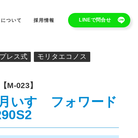
LINEで問合せ
ちについて
採用情報
プレス式
モリタエコノス
【M-023】
月
いすゞ
フォワード
90S2