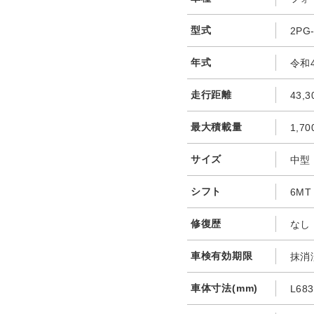
型式
2PG
年式
令和
走行距離
43,3
最大積載量
1,70
サイズ
中型
シフト
6MT
修復歴
なし
車検有効期限
抹消
車体寸法(mm)
L683