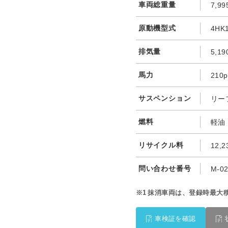
車両総重量
7,99
原動機型式
4HK
排気量
5,19
馬力
210p
サスペンション
リー
燃料
軽油
リサイクル料
12,
問い合わせ番号
M-0
※1
抹消車両は、登録時最大
車検証を確認