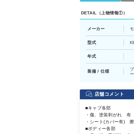
DETAIL（上物情報①）
メーカー
型式
K
年式
装備 / 仕様
ー
店舗コメント
■キャブ各部
・傷、塗装剥がれ 有
・シート(カバー有) 
■ボディー各部