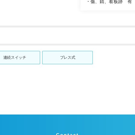
・傷、錆、看板跡 有
連続スイッチ
プレス式
Contact