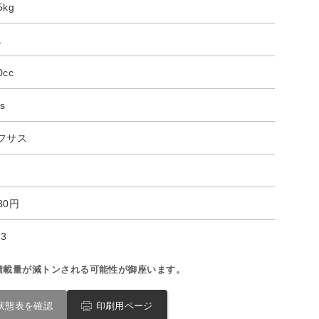
5kg
1
0cc
s
フサス
230円
23
積載量が減トンされる可能性が御座います。
状態表を確認
印刷用ページ