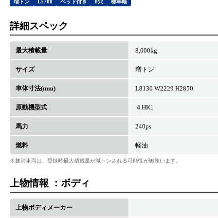
増トン
L5700
ベッド付き
8穴
標準幅
詳細スペック
最大積載量
8,000kg
サイズ
増トン
車体寸法(mm)
L8130 W2229 H2850
原動機型式
４HK1
馬力
240ps
燃料
軽油
※抹消車両は、登録時最大積載量が減トンされる可能性が御座います。
上物情報 ：ボディ
上物ボディメーカー