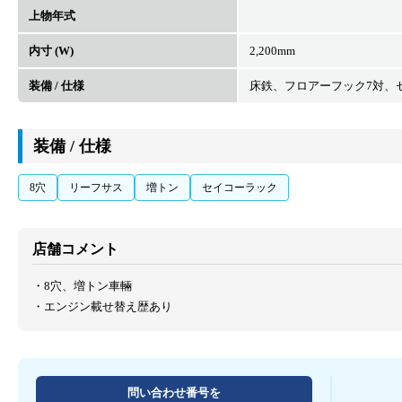
上物年式
内寸 (W)
2,200mm
装備 / 仕様
床鉄、フロアーフック7対、
装備 / 仕様
8穴
リーフサス
増トン
セイコーラック
店舗コメント
・8穴、増トン車輛
・エンジン載せ替え歴あり
問い合わせ番号を