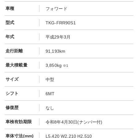
車種
フォワード
型式
TKG-FRR90S1
年式
平成29年3月
走行距離
91,193km
最大積載量
3,850kg
※1
サイズ
中型
シフト
6MT
修復歴
なし
車検有効期限
令和8年4月30日(ナンバー付)
車体寸法(mm)
L5,420 W2,210 H2,510