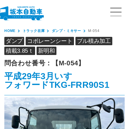
HOME
トラック在庫
ダンプ・ミキサー
M-054
ダンプ
コボレーンシート
ブル積み加工
積載3.85ｔ
新明和
問合わせ番号：
【M-054】
平成29年3月
いすゞ
フォワード
TKG-FRR90S1