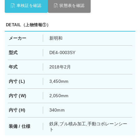
車検証を確認
状態表を確認
DETAIL（上物情報①）
メーカー
新明和
型式
DE4-0003SY
年式
2018年2月
内寸 (L)
3,450mm
内寸 (W)
2,050mm
内寸 (H)
340mm
鉄床,ブル積み加工,手動コボレーンシー
装備 / 仕様
ト