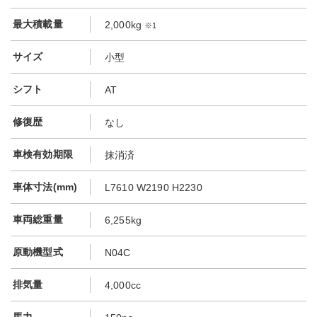
最大積載量
2,000kg
※1
サイズ
小型
シフト
AT
修復歴
なし
車検有効期限
抹消済
車体寸法(mm)
L7610 W2190 H2230
車両総重量
6,255kg
原動機型式
N04C
排気量
4,000cc