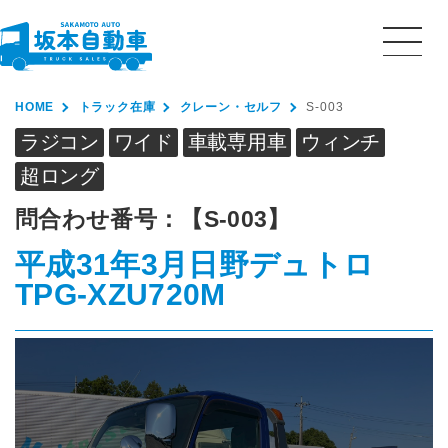
HOME
トラック在庫
クレーン・セルフ
S-003
ラジコン
ワイド
車載専用車
ウィンチ
超ロング
問合わせ番号：
【S-003】
平成31年3月
日野
デュトロ
TPG-XZU720M