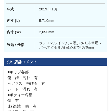
年式
2019年１月
内寸 (L)
5,710mm
内寸 (W)
2,050mm
ラジコン,ウインチ,自動歩み板,非常用レ
装備 / 仕様
バー,アクセル,輪留めまで4370mm
店舗コメント
■キャブ各部
傷 錆 汚れ 有
Frガラス 飛び石 有
シート 汚れ 有
■ボディー各部
傷 有
床(鉄製) 錆 有