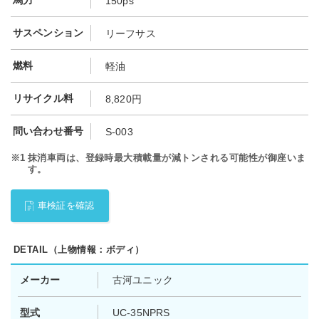
馬力
150ps
サスペンション
リーフサス
燃料
軽油
リサイクル料
8,820円
問い合わせ番号
S-003
※1
抹消車両は、登録時最大積載量が減トンされる可能性が御座いま
す。
車検証を確認
DETAIL（上物情報：ボディ）
メーカー
古河ユニック
型式
UC-35NPRS