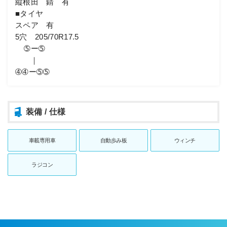
縦根田 錆 有
■タイヤ
スペア 有
5穴 205/70R17.5
➄ー➄
｜
➃➃ー➄➄
装備 / 仕様
車載専用車
自動歩み板
ウィンチ
ラジコン