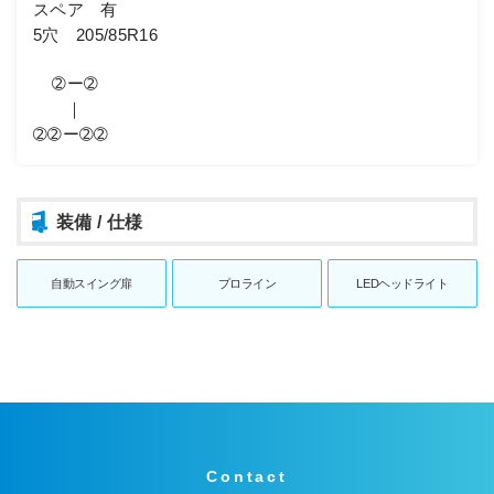
スペア 有
5穴 205/85R16
➁ー➁
｜
➁➁ー➁➁
装備 / 仕様
自動スイング扉
プロライン
LEDヘッドライト
Contact