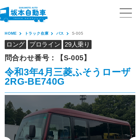
HOME
トラック在庫
バス
S-005
ロング
プロライン
29人乗り
問合わせ番号：
【S-005】
令和3年4月
三菱ふそう
ローザ
2RG-BE740G