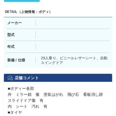
DETAIL（上物情報：ボディ）
メーカー
型式
年式
29人乗り、ビニールレザーシート、自動
装備 / 仕様
スイングドア
店舗コメント
■ボディー各部
外 ミラー錆 傷 塗装はがれ 飛び石 看板消し跡
スライドドア傷 有
内 シート 汚れ 有
■タイヤ