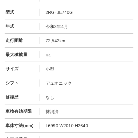
型式
2RG-BE740G
年式
令和3年4月
走行距離
72,542km
最大積載量
※1
サイズ
小型
シフト
デュオニック
修復歴
なし
車検有効期限
抹消済
車体寸法(mm)
L6990 W2010 H2640