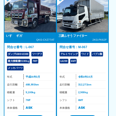
いすゞ ギガ
三菱ふそう ファイター
QKG-CXZ77AT
2KG-FK62F
問合せ番号：L-067
問合せ番号：M-067
ダンプ5300×2300
ツーデフ
アルミウイング
ワイド
パブコ製
最大積載量9100kg
7MT
L6200
6MT
メッキパーツ
年式
平成26年3月
年式
令和4年10月
走行距離
488,993km
走行距離
312,271km
積載量
9,100kg
積載量
2,900kg
シフト
7MT
シフト
6MT
ASK
ASK
本体価格
本体価格