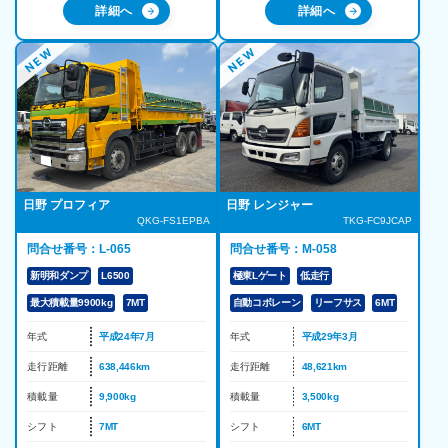
詳細へ
詳細へ
日野 プロフィア
日野 レンジャー
QKG-FS1EPBA
TKG-FC9JCAP
問合せ番号：L-065
問合せ番号：M-058
新明和ダンプ
L6500
極東Lゲート
低走行
最大積載量9900kg
7MT
自動コボレーン
リーフサス
6MT
年式
平成24年7月
年式
平成29年3月
走行距離
638,446km
走行距離
48,621km
積載量
9,900kg
積載量
3,500kg
シフト
7MT
シフト
6MT