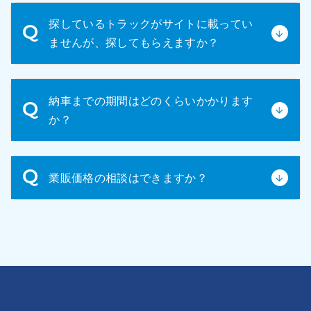
ていただきます。
お見積内容と車輌にご納得いただけましたら、正式
探しているトラックがサイトに載ってい
な売買契約書を締結いたします。契約内容をよくご
ませんが、探してもらえますか？
確認の上、ご署名・ご捺印ください。
掲載されていない車種もお探しいたします。ご希望
納車までの期間はどのくらいかかります
のメーカー、車種、年式、その他条件などをお知ら
か？
せください。
車輛の状態や手続きの状況によりますが、通常は
業販価格の相談はできますか？
1~2週間程度です。
はい！可能です。担当よりご案内いたしますので、
お気軽にお問い合わせください。