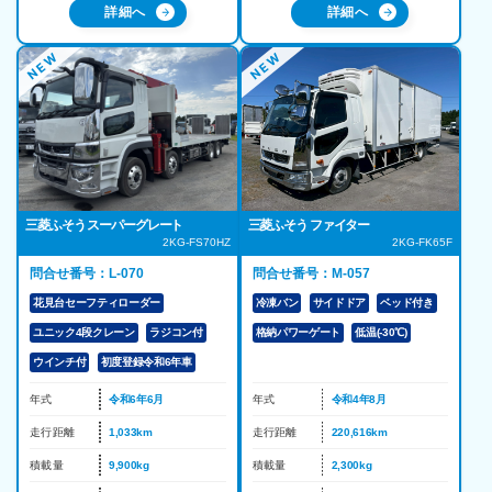
詳細へ
詳細へ
三菱ふそう スーパーグレート
三菱ふそう ファイター
2KG-FS70HZ
2KG-FK65F
問合せ番号：L-070
問合せ番号：M-057
花見台セーフティローダー
冷凍バン
サイドドア
ベッド付き
ユニック4段クレーン
ラジコン付
格納パワーゲート
低温(-30℃)
ウインチ付
初度登録令和6年車
年式
令和6年6月
年式
令和4年8月
走行距離
1,033km
走行距離
220,616km
積載量
9,900kg
積載量
2,300kg