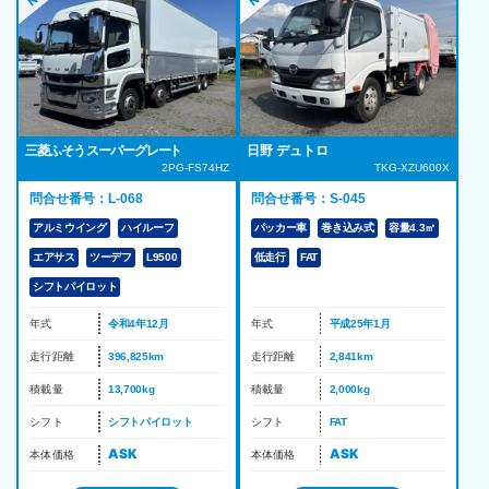
三菱ふそう スーパーグレート
日野 デュトロ
2PG-FS74HZ
TKG-XZU600X
問合せ番号：L-068
問合せ番号：S-045
アルミウイング
ハイルーフ
パッカー車
巻き込み式
容量4.3㎥
エアサス
ツーデフ
L9500
低走行
FAT
シフトパイロット
年式
令和4年12月
年式
平成25年1月
走行距離
396,825km
走行距離
2,841km
積載量
13,700kg
積載量
2,000kg
シフト
シフトパイロット
シフト
FAT
ASK
ASK
本体価格
本体価格