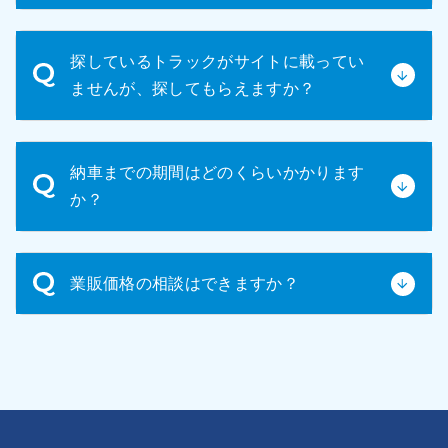
し付けください。可能な限り詳細な情報を提供させ
ていただきます。
お見積内容と車輌にご納得いただけましたら、正式
探しているトラックがサイトに載ってい
な売買契約書を締結いたします。契約内容をよくご
ませんが、探してもらえますか？
確認の上、ご署名・ご捺印ください。
掲載されていない車種もお探しいたします。ご希望
納車までの期間はどのくらいかかります
のメーカー、車種、年式、その他条件などをお知ら
か？
せください。
車輛の状態や手続きの状況によりますが、通常は
業販価格の相談はできますか？
1~2週間程度です。
はい！可能です。担当よりご案内いたしますので、
お気軽にお問い合わせください。