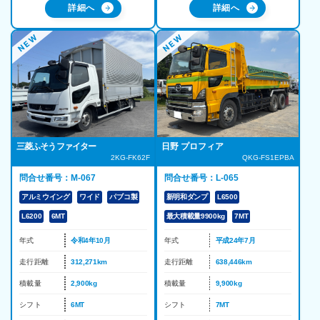
詳細へ
詳細へ
三菱ふそう ファイター
日野 プロフィア
2KG-FK62F
QKG-FS1EPBA
問合せ番号：M-067
問合せ番号：L-065
アルミウイング
ワイド
パブコ製
新明和ダンプ
L6500
L6200
6MT
最大積載量9900kg
7MT
年式
令和4年10月
年式
平成24年7月
走行距離
312,271km
走行距離
638,446km
積載量
2,900kg
積載量
9,900kg
シフト
6MT
シフト
7MT