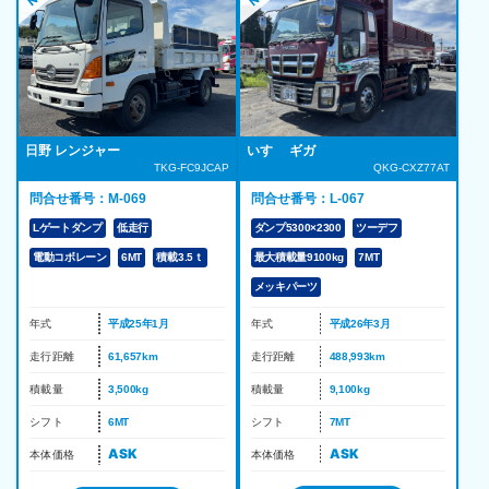
いすゞ ギガ
日野 レンジャー
QKG-CXZ77AT
TKG-FC9JCAP
問合せ番号：L-067
問合せ番号：M-069
ダンプ5300×2300
ツーデフ
Lゲートダンプ
低走行
最大積載量9100kg
7MT
電動コボレーン
6MT
積載3.5ｔ
メッキパーツ
年式
平成26年3月
年式
平成25年1月
走行距離
488,993km
走行距離
61,657km
積載量
9,100kg
積載量
3,500kg
シフト
7MT
シフト
6MT
ASK
ASK
本体価格
本体価格