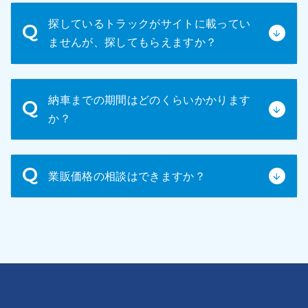
ていただきます。
お見積内容と車輌にご納得いただけましたら、正式
探しているトラックがサイトに載ってい
な売買契約書を締結いたします。契約内容をよくご
ませんが、探してもらえますか？
確認の上、ご署名・ご捺印ください。
掲載されていない車種もお探しいたします。ご希望
納車までの期間はどのくらいかかります
のメーカー、車種、年式、その他条件などをお知ら
か？
せください。
車輛の状態や手続きの状況によりますが、通常は
業販価格の相談はできますか？
1~2週間程度です。
はい！可能です。担当よりご案内いたしますので、
お気軽にお問い合わせください。