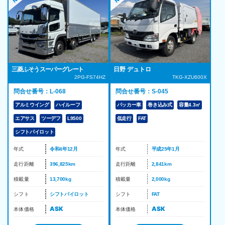
三菱ふそう スーパーグレート
日野 デュトロ
2PG-FS74HZ
TKG-XZU600X
問合せ番号：L-068
問合せ番号：S-045
アルミウイング
ハイルーフ
パッカー車
巻き込み式
容量4.3㎥
エアサス
ツーデフ
L9500
低走行
FAT
シフトパイロット
年式
令和4年12月
年式
平成25年1月
走行距離
396,825km
走行距離
2,841km
積載量
13,700kg
積載量
2,000kg
シフト
シフトパイロット
シフト
FAT
ASK
ASK
本体価格
本体価格