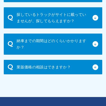
し付けください。可能な限り詳細な情報を提供させ
ていただきます。
お見積内容と車輌にご納得いただけましたら、正式
探しているトラックがサイトに載ってい
な売買契約書を締結いたします。契約内容をよくご
ませんが、探してもらえますか？
確認の上、ご署名・ご捺印ください。
掲載されていない車種もお探しいたします。ご希望
納車までの期間はどのくらいかかります
のメーカー、車種、年式、その他条件などをお知ら
か？
せください。
車輛の状態や手続きの状況によりますが、通常は
業販価格の相談はできますか？
1~2週間程度です。
はい！可能です。担当よりご案内いたしますので、
お気軽にお問い合わせください。