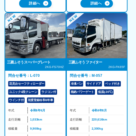
詳細へ
詳細へ
三菱ふそう スーパーグレート
三菱ふそう ファイター
2KG-FS70HZ
2KG-FK65F
問合せ番号：L-070
問合せ番号：M-057
花見台セーフティローダー
冷凍バン
サイドドア
ベッド付き
ユニック4段クレーン
ラジコン付
格納パワーゲート
低温(-30℃)
ウインチ付
初度登録令和6年車
年式
令和6年6月
年式
令和4年8月
走行距離
1,033km
走行距離
220,616km
積載量
9,900kg
積載量
2,300kg